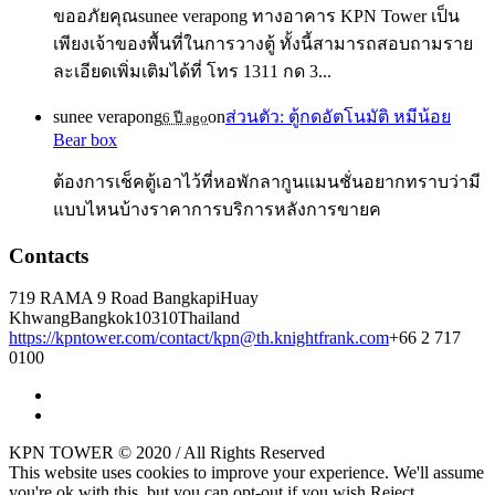
ขออภัยคุณsunee verapong ทางอาคาร KPN Tower เป็น
เพียงเจ้าของพื้นที่ในการวางตู้ ทั้งนี้สามารถสอบถามราย
ละเอียดเพิ่มเติมได้ที่ โทร 1311 กด 3...
sunee verapong
on
ส่วนตัว: ตู้กดอัตโนมัติ หมีน้อย
6 ปี ago
Bear box
ต้องการเช็คตู้เอาไว้ที่หอพักลากูนแมนชั่นอยากทราบว่ามี
แบบไหนบ้างราคาการบริการหลังการขายค
Contacts
719 RAMA 9 Road Bangkapi
Huay
Khwang
Bangkok
10310
Thailand
https://kpntower.com/contact/
kpn@th.knightfrank.com
+66 2 717
0100
KPN TOWER © 2020 / All Rights Reserved
This website uses cookies to improve your experience. We'll assume
you're ok with this, but you can opt-out if you wish.
Reject